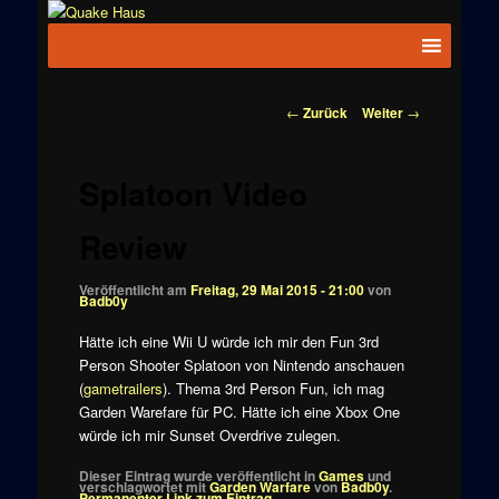
Zum
News zu
Inhalt
Hauptmenü
Quake
Quake,
wechseln
Doom, FPS,
Haus
Arcade
Beitragsnavigation
←
Zurück
Weiter
→
Splatoon Video
Review
Veröffentlicht am
Freitag, 29 Mai 2015 - 21:00
von
Badb0y
Hätte ich eine Wii U würde ich mir den Fun 3rd
Person Shooter Splatoon von Nintendo anschauen
(
gametrailers
). Thema 3rd Person Fun, ich mag
Garden Warefare für PC. Hätte ich eine Xbox One
würde ich mir Sunset Overdrive zulegen.
Dieser Eintrag wurde veröffentlicht in
Games
und
verschlagwortet mit
Garden Warfare
von
Badb0y
.
Permanenter Link zum Eintrag
.