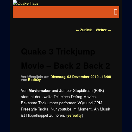
Zum
News zu
Inhalt
Hauptmenü
Quake
Quake,
wechseln
Doom, FPS,
Haus
Arcade
Beitragsnavigation
←
Zurück
Weiter
→
Quake 3 Trickjump
Movie – Back 2 Back 2
Veröffentlicht am
Dienstag, 03 Dezember 2019 - 18:00
von
Badb0y
Von
Moviemaker
und Jumper Stupidfresh (RBK)
stammt der zweite Teil eines Defrag Movies.
Bekannte Trickjumper performen VQ3 und CPM
Freestyle Tricks. Nur youtube im Moment. An Musik
ist Hippelhoppel zu hören. (
esreality
)