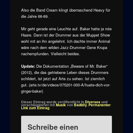
Also die Band Cream klingt überraschend Heavy für
die Jahre 66-69.
Mir geht gerade eine Leuchte auf. Baker hatte ja rote
Haare. Dann ist der Drummer aus der Muppet Show
wohl mit an ihn angelehnt. Ich dachte immer Animal
wäre nach dem wilden Jazz-Drummer Gene Krupa
nachempfunden. Vielleicht beides.
Update:
Die Dokumentation „Beware of Mr. Baker“
(2012), die das getriebene Leben dieses Drummers
schildert, ist jetzt auf Arte zu sehen. Ist ziemlich
gut. (arte.tv/de/videos/075201-000-A/huete-dich-vor-
ginger-baker)
Dieser Eintrag wurde veröffentlicht in
Diverses
und
verschlagwortet mit
Musik
von
Badb0y
.
Permanenter
Link zum Eintrag
.
Schreibe einen