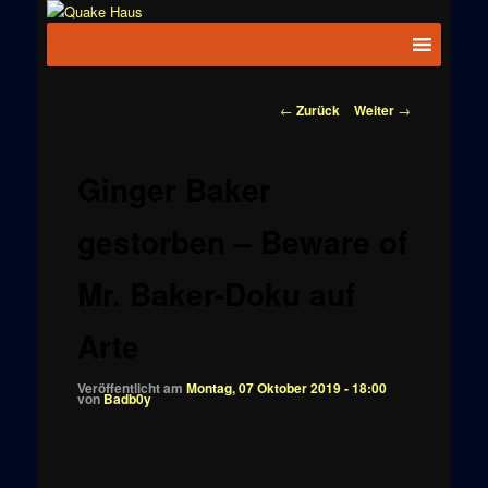
Zum
News zu
Inhalt
Hauptmenü
Quake
Quake,
wechseln
Doom, FPS,
Haus
Arcade
Beitragsnavigation
←
Zurück
Weiter
→
Ginger Baker
gestorben – Beware of
Mr. Baker-Doku auf
Arte
Veröffentlicht am
Montag, 07 Oktober 2019 - 18:00
von
Badb0y