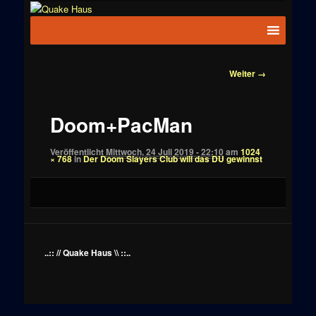
Zum
News zu
Inhalt
Hauptmenü
Quake
Quake,
wechseln
Doom, FPS,
Haus
Arcade
Bilder-
Weiter →
Navigation
Doom+PacMan
Veröffentlicht
Mittwoch, 24 Juli 2019 - 22:10
am
1024
× 768
in
Der Doom Slayers Club will das DU gewinnst
..:: // Quake Haus \\ ::..