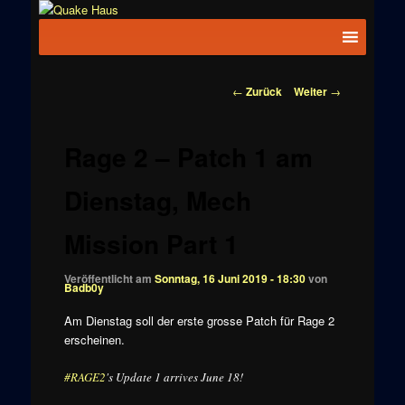
Zum
News zu
Inhalt
Hauptmenü
Quake
Quake,
wechseln
Doom, FPS,
Haus
Arcade
Beitragsnavigation
←
Zurück
Weiter
→
Rage 2 – Patch 1 am
Dienstag, Mech
Mission Part 1
Veröffentlicht am
Sonntag, 16 Juni 2019 - 18:30
von
Badb0y
Am Dienstag soll der erste grosse Patch für Rage 2
erscheinen.
#RAGE2
's Update 1 arrives June 18!