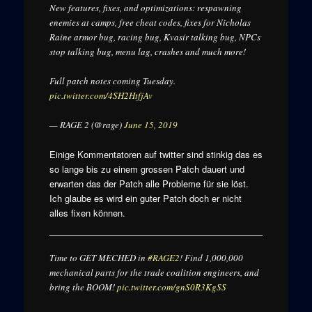
New features, fixes, and optimizations: respawning
enemies at camps, free cheat codes, fixes for Nicholas
Raine armor bug, racing bug, Kvasir talking bug, NPCs
stop talking bug, menu lag, crashes and much more!
Full patch notes coming Tuesday.
pic.twitter.com/4SH2HtfjAv
— RAGE 2 (@rage)
June 15, 2019
Einige Kommentatoren auf twitter sind stinkig das es
so lange bis zu einem grossen Patch dauert und
erwarten das der Patch alle Probleme für sie löst.
Ich glaube es wird ein guter Patch doch er nicht
alles fixen können.
Time to GET MECHED in
#RAGE2
! Find 1,000,000
mechanical parts for the trade coalition engineers, and
bring the BOOM!
pic.twitter.com/gnS0R3KgSS