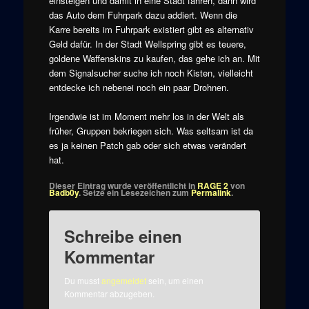
einsteigen und damit in eine Stadt fahren, dann wird
das Auto dem Fuhrpark dazu addiert. Wenn die
Karre bereits im Fuhrpark existiert gibt es alternativ
Geld dafür. In der Stadt Wellspring gibt es teuere,
goldene Waffenskins zu kaufen, das gehe ich an. Mit
dem Signalsucher suche ich noch Kisten, vielleicht
entdecke ich nebenei noch ein paar Drohnen.
Irgendwie ist im Moment mehr los in der Welt als
früher, Gruppen bekriegen sich. Was seltsam ist da
es ja keinen Patch gab oder sich etwas verändert
hat.
Dieser Eintrag wurde veröffentlicht in
RAGE 2
von
Badb0y
. Setze ein Lesezeichen zum
Permalink
.
Schreibe einen
Kommentar
Du musst
angemeldet
sein, um einen
Kommentar abzugeben.