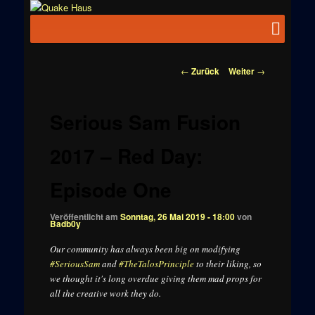
Zum
News zu
Inhalt
Hauptmenü
Quake
Quake,
wechseln
Doom, FPS,
Haus
Arcade
Beitragsnavigation
←
Zurück
Weiter
→
Serious Sam Fusion
2017 – Red Day:
Episode One
Veröffentlicht am
Sonntag, 26 Mai 2019 - 18:00
von
Badb0y
Our community has always been big on modifying
#SeriousSam
and
#TheTalosPrinciple
to their liking, so
we thought it's long overdue giving them mad props for
all the creative work they do.