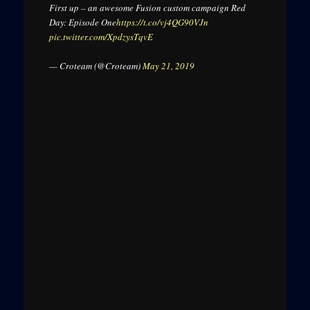
First up – an awesome Fusion custom campaign Red
Day: Episode One
https://t.co/vj4QG90VJn
pic.twitter.com/XpdzysTqvE
— Croteam (@Croteam)
May 21, 2019