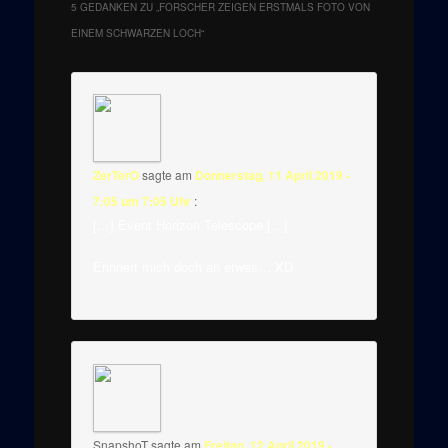
5 GEDANKEN ZU „
FORSCHER ZEIGEN ERSTMALS FOTO VON
EINEM SCHWARZEN LOCH
“
ZerTerO
sagte am
Donnerstag, 11 April 2019 -
7:05 um 7:05 Uhr
:
[…] Event Horizon Telescope […]
Erinnert mich doch an etwas… XD
SnapshoT
sagte am
Freitag, 12 April 2019 -