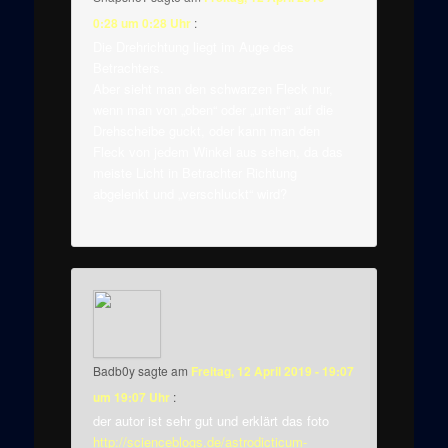
0:28 um 0:28 Uhr
:
Die Drehrichtung liegt im Auge des
Betrachters.
Aber sieht man den schwarzen Fleck nur,
wenn man von „oben“ oder „unten“ auf die
Drehscheibe guckt, oder kann man den
Fleck von jedem Winkel aus sehen, da das
meiste Licht in Betrachter Richtung
abgelenkt und „verschluckt“ wird?
Badb0y
sagte am
Freitag, 12 April 2019 - 19:07
um 19:07 Uhr
:
der autor ist sehr gut und erklärt das foto
http://scienceblogs.de/astrodicticum-