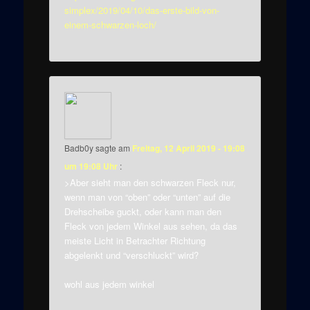
simplex/2019/04/10/das-erste-bild-von-
einem-schwarzen-loch/
Badb0y
sagte am
Freitag, 12 April 2019 - 19:08
um 19:08 Uhr
:
>Aber sieht man den schwarzen Fleck nur,
wenn man von “oben” oder “unten” auf die
Drehscheibe guckt, oder kann man den
Fleck von jedem Winkel aus sehen, da das
meiste Licht in Betrachter Richtung
abgelenkt und “verschluckt” wird?
wohl aus jedem winkel