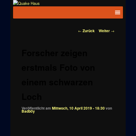
Zum
News zu
Inhalt
Hauptmenü
Quake
Quake,
wechseln
Doom, FPS,
Haus
Arcade
Beitragsnavigation
←
Zurück
Weiter
→
Forscher zeigen
erstmals Foto von
einem schwarzen
Loch
Veröffentlicht am
Mittwoch, 10 April 2019 - 18:30
von
Badb0y