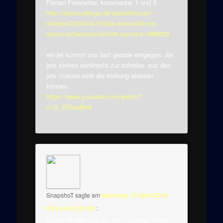
Florian Freistetter, kommentar 1 und 3
http://scienceblogs.de/astrodicticum-
simplex/2019/04/10/das-erste-bild-von-
einem-schwarzen-loch/#comment-1888328
ein jet kommt uns fast gerade entgegen. die
jets stehen senkrecht zur scheibe. aus den
jets müsste sich die stellung ablesen
können.
https://www.youtube.com/watch?
v=S_GVbuddri8
SnapshoT
sagte am
Samstag, 13 April 2019 -
0:22 um 0:22 Uhr
:
Danke für den Link zu dem Youtube Video,