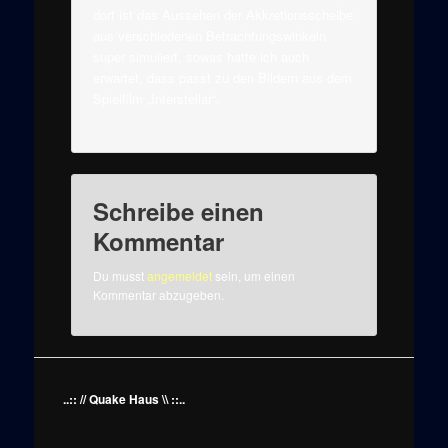
dort ist das Aussehen der Akkretionsscheibe
aus verschiedenen Betrachtungswinkeln
super simuliert, sowas hatte ich auch
erwartet, dass passt zu den Bildern aus dem
Spielfilm „Interstellar“.
Schreibe einen
Kommentar
Du musst
angemeldet
sein, um einen
Kommentar abzugeben.
..:: // Quake Haus \\ ::..