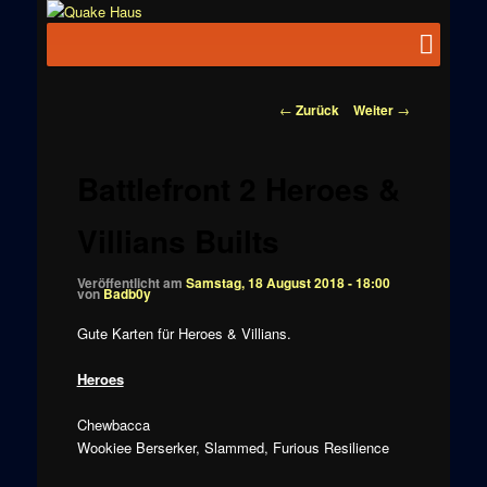
Zum
News zu
Inhalt
Hauptmenü
Quake
Quake,
wechseln
Doom, FPS,
Haus
Arcade
Beitragsnavigation
←
Zurück
Weiter
→
Battlefront 2 Heroes &
Villians Builts
Veröffentlicht am
Samstag, 18 August 2018 - 18:00
von
Badb0y
Gute Karten für Heroes & Villians.
Heroes
Chewbacca
Wookiee Berserker, Slammed, Furious Resilience