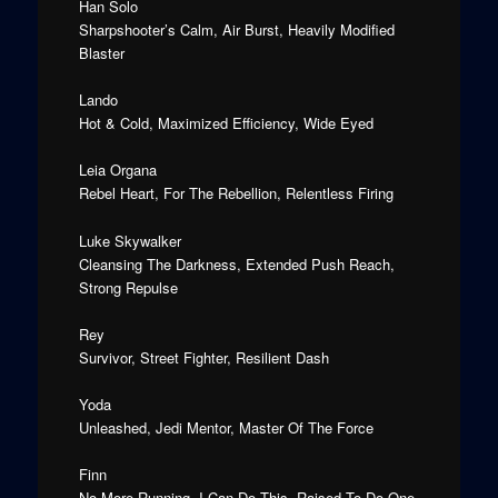
Han Solo
Sharpshooter’s Calm, Air Burst, Heavily Modified
Blaster
Lando
Hot & Cold, Maximized Efficiency, Wide Eyed
Leia Organa
Rebel Heart, For The Rebellion, Relentless Firing
Luke Skywalker
Cleansing The Darkness, Extended Push Reach,
Strong Repulse
Rey
Survivor, Street Fighter, Resilient Dash
Yoda
Unleashed, Jedi Mentor, Master Of The Force
Finn
No More Running, I Can Do This, Raised To Do One