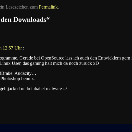
 ein Lesezeichen zum
Permalink
.
rden Downloads
“
m 12:57 Uhr
:
rogramme. Gerade bei OpenSource lass ich auch den Entwicklern gern 
n Linux User, das gaming hält mich da noch zurück xD
ndBrake, Audacity…
 Photoshop benutz.
ehijacked un beinhaltet malware :-/