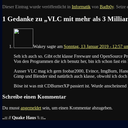
Dieser Eintrag wurde veröffentlicht in
Informatik
von
Badb0y
. Setze
1 Gedanke zu „
VLC mit mehr als 3 Millia
Wakey
sagte am
Sonntag, 13 Januar 2019 - 12:57 u
Seh ich auch so. Gibt echt klasse Freeware und OpenSource P
Von den Programmen die ich benutz her, bin ich schon fast ei
Ausser VLC mag ich gern foobar2000, Evince, ImgBurn, Ha
Gimp und Blender sind natürlich auch klasse, obwohl ich doch
Böse ist was mit CDBurnerXP passiert ist. Wurde anscheinend g
Schreibe einen Kommentar
Du musst
angemeldet
sein, um einen Kommentar abzugeben.
..:: // Quake Haus \\ ::..