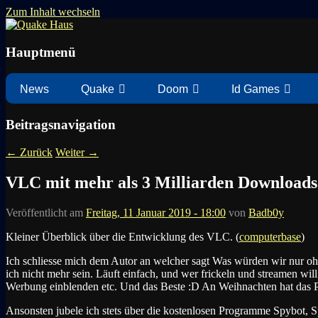
Zum Inhalt wechseln
News zu Quake, Doom, FPS, Arcade
Quake Haus
Hauptmenü
News
Quake
Doom
Id Games
Beitragsnavigation
←
Zurück
Weiter
→
VLC mit mehr als 3 Milliarden Downloads
Veröffentlicht am
Freitag, 11 Januar 2019 - 18:00
von
Badb0y
Kleiner Überblick über die Entwicklung des VLC. (
computerbase
)
Ich schliesse mich dem Autor an welcher sagt Was würden wir nur oh
ich nicht mehr sein. Läuft einfach, und wer frickeln und streamen wi
Werbung einblenden etc. Und das Beste :D An Weihnachten hat das P
Ansonsten jubele ich stets über die kostenlosen Programme Spybot, S