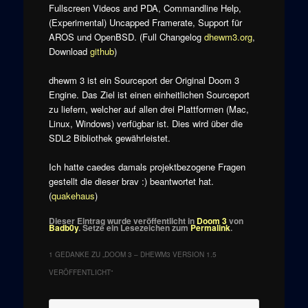
Fullscreen Videos and PDA, Commandline Help,
(Experimental) Uncapped Framerate, Support für
AROS und OpenBSD. (Full Changelog
dhewm3.org
,
Download
github
)
dhewm 3 ist ein Sourceport der Original Doom 3
Engine. Das Ziel ist einen einheitlichen Sourceport
zu liefern, welcher auf allen drei Plattformen (Mac,
Linux, Windows) verfügbar ist. Dies wird über die
SDL2 Bibliothek gewährleistet.
Ich hatte caedes damals projektbezogene Fragen
gestellt die dieser brav :) beantwortet hat.
(
quakehaus
)
Dieser Eintrag wurde veröffentlicht in
Doom 3
von
Badb0y
. Setze ein Lesezeichen zum
Permalink
.
1 GEDANKE ZU „
DOOM 3 – DHEWM3 VERSION 1.5
VERÖFFENTLICHT
“