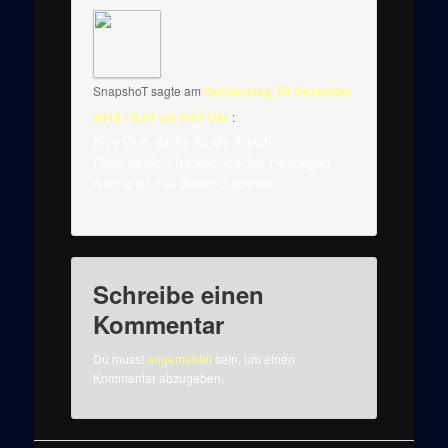
SnapshoT
sagte am
Donnerstag, 20 Dezember
2018 - 8:47 um 8:47 Uhr
:
Nice One, danke für die Arbeit!
Dann werde ich zwischen den Feiertagen
doch glatt mal dhewm3 spielen.
Schreibe einen
Kommentar
Du musst
angemeldet
sein, um einen
Kommentar abzugeben.