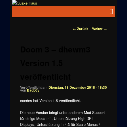
Zum
News zu
Inhalt
Hauptmenü
Quake
Quake,
wechseln
Doom, FPS,
Haus
Arcade
Beitragsnavigation
←
Zurück
Weiter
→
Doom 3 – dhewm3
Version 1.5
veröffentlicht
Veröffentlicht am
Dienstag, 18 Dezember 2018 - 18:30
von
Badb0y
caedes hat Version 1.5 veröffentlicht.
Die neue Version bringt unter anderem Mod Support
für einige Mods mit, Unterstützung High DPI
Displays, Unterstützung in 4:3 für Scale Menus /