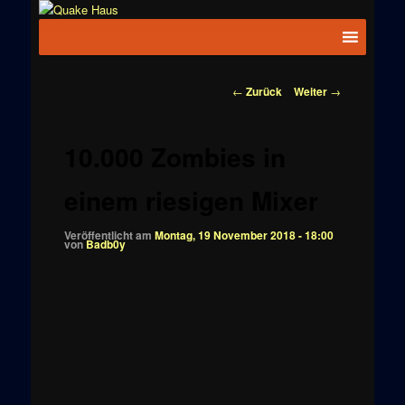
Zum
News zu
Inhalt
Hauptmenü
Quake
Quake,
wechseln
Doom, FPS,
Haus
Arcade
Beitragsnavigation
←
Zurück
Weiter
→
10.000 Zombies in
einem riesigen Mixer
Veröffentlicht am
Montag, 19 November 2018 - 18:00
von
Badb0y