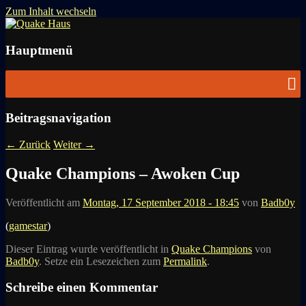
Zum Inhalt wechseln
News zu Quake, Doom, FPS, Arcade
Quake Haus
Hauptmenü
Beitragsnavigation
←
Zurück
Weiter
→
Quake Champions – Awoken Cup
Veröffentlicht am
Montag, 17 September 2018 - 18:45
von
Badb0y
(
gamestar
)
Dieser Eintrag wurde veröffentlicht in
Quake Champions
von
Badb0y
. Setze ein Lesezeichen zum
Permalink
.
Schreibe einen Kommentar