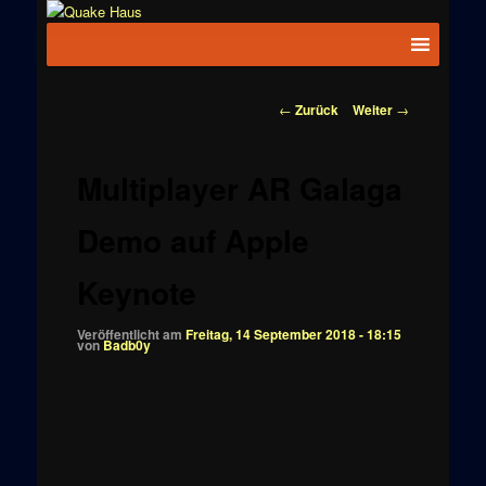
Zum
News zu
Inhalt
Hauptmenü
Quake
Quake,
wechseln
Doom, FPS,
Haus
Arcade
Beitragsnavigation
←
Zurück
Weiter
→
Multiplayer AR Galaga
Demo auf Apple
Keynote
Veröffentlicht am
Freitag, 14 September 2018 - 18:15
von
Badb0y