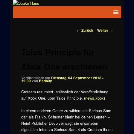
Zum
News zu
Inhalt
Hauptmenü
Quake
Quake,
wechseln
Doom, FPS,
Haus
Arcade
Beitragsnavigation
←
Zurück
Weiter
→
Talos Principle für
Xbox One erschienen
Veröffentlicht am
Dienstag, 04 September 2018 -
19:00
von
Badb0y
Croteam resümiert, anlässlich der Veröffentlichung
auf Xbox One, über Talos Principle. (
news.xbox
)
In einem anderen Genre zu wildern als Serious Sam
galt als Risiko. Schuster bleib‘ bei deinen Leisten –
Nein! Publisher Devolver sagt sie erwarteten
eigentlich Infos zu Serious Sam 4 als Croteam ihnen