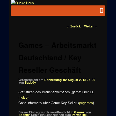
Zum
News zu
Inhalt
Hauptmenü
Quake
Quake,
wechseln
Doom, FPS,
Haus
Arcade
Beitragsnavigation
←
Zurück
Weiter
→
Games – Arbeitsmarkt
Deutschland / Key
Reseller Geschäft
Veröffentlicht am
Donnerstag, 02 August 2018 - 1:00
von
Badb0y
Statistiken des Branchenverbands „game“ über DE.
(
heise
)
Ganz informativ über Game Key Seller. (
pcgames
)
Dieser Eintrag wurde veröffentlicht in
Games
von
Badb0y
. Setze ein Lesezeichen zum
Permalink
.