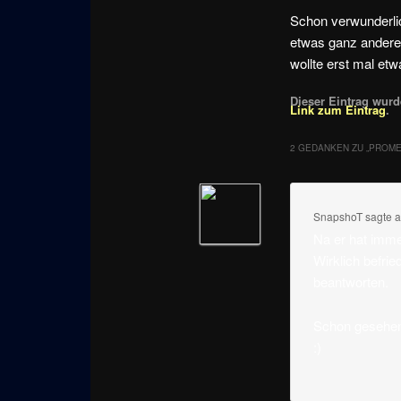
Schon verwunderlic
etwas ganz anderes
wollte erst mal et
Dieser Eintrag wurde
Link zum Eintrag
.
2 GEDANKEN ZU „
PROME
SnapshoT
sagte 
Na er hat immer
Wirklich befrie
beantworten.
Schon gesehen?
:)