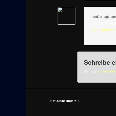
LordDef
sagte a
Zu Alien ist w
alien-serie-325
Schreibe 
Du musst
angemeldet
..:: // Quake Haus \\ ::..