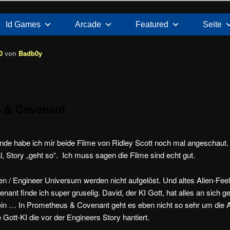
Id Games
Arcade
Featured
Seite
0
von
Badb0y
 & Covenant
de habe ich mir beide Filme von
Ridley Scott noch mal angeschaut. 
al, Story „geht so“.
Ich muss sagen die Filme sind echt gut.
ien / Engineer Universum werden nicht aufgelöst. Und altes Alien-Fe
nt finde ich super gruselig. David, der KI Gott, hat alles an sich ge
ein … In Prometheus & Covenant geht es eben nicht so sehr um die 
 Gott-KI die vor der Engineers Story hantiert.