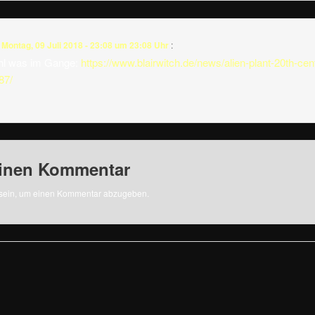
m
Montag, 09 Juli 2018 - 23:08 um 23:08 Uhr
:
ohl was im Gange:
https://www.blairwitch.de/news/alien-plant-20th-cen
87/
einen Kommentar
sein, um einen Kommentar abzugeben.