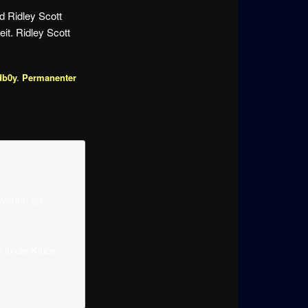
d Ridley Scott
it. Ridley Scott
db0y
.
Permanenter
werfen als
in die Kinos.