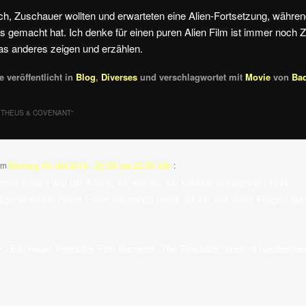
h, Zuschauer wollten und erwarteten eine Alien-Fortsetzung, währen
 gemacht hat. Ich denke für einen puren Alien Film ist immer noch Ze
was anderes zeigen und erzählen.
 veröffentlicht in
Blog
,
Diverses
und verschlagwortet mit
Movie
von
Ba
THEUS & COVENANT
“
am
Montag, 09 Juli 2018 - 22:58 um 22:58 Uhr
:
hin erklärt wie die Aliens, so wie wir sie kennen entstanden sind.
digend waren beide Filme allerdings nicht, da sie viel mehr Fragen auf
 Ein neuer Predator Film namens „The Predator“ kommt September 