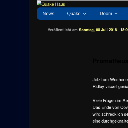
Zum
News zu Quake, Doom, FPS, Arcade
Quake Haus
Inhalt
Hauptmenü
News
Quake
Doom
wechseln
Veröffentlicht am
Sonntag, 08 Juli 2018 - 18:0
Prometheus
Jetzt am Wochenen
Ridley visuell geni
Viele Fragen im Al
Das Ende von Covena
wird schrecklich s
eine durchgeknallte