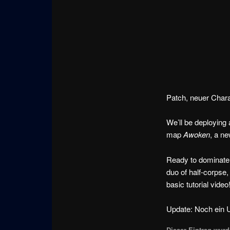
Patch, neuer Chara
We’ll be deploying
map
Awoken
, a n
Ready to dominate 
duo of half-corpse,
basic tutorial vid
Update: Noch ein U
Dieser Eintrag wurde