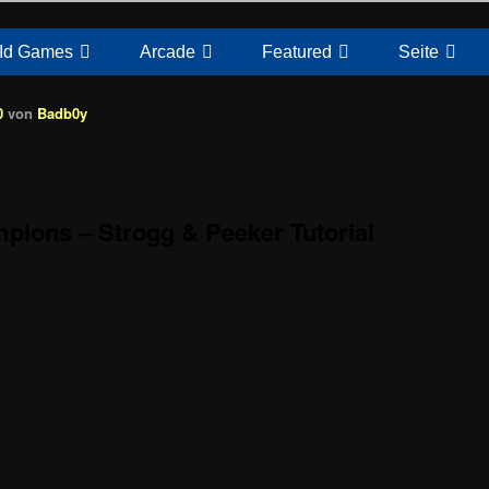
Id Games
Arcade
Featured
Seite
0
von
Badb0y
ions – Strogg & Peeker Tutorial