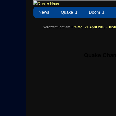
Zum
News zu Quake, Doom, FPS, Arcade
Quake Haus
Inhalt
Hauptmenü
News
Quake
Doom
wechseln
Veröffentlicht am
Freitag, 27 April 2018 - 10:3
Quake Champ