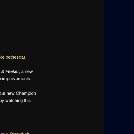
ke.bethesda
)
 & Peeker
, a new
ife improvements.
h our new Champion
 by watching this
en zum
Permalink
.