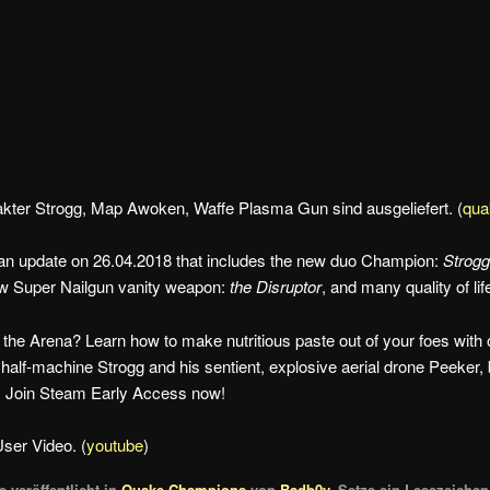
kter Strogg, Map Awoken, Waffe Plasma Gun sind ausgeliefert. (
qua
 an update on 26.04.2018 that includes the new duo Champion:
Strogg
ew Super Nailgun vanity weapon:
the Disruptor
, and many quality of l
the Arena? Learn how to make nutritious paste out of your foes wit
 half-machine Strogg and his sentient, explosive aerial drone Peeker,
eo! Join Steam Early Access now!
ser Video. (
youtube
)
 veröffentlicht in
Quake Champions
von
Badb0y
. Setze ein Lesezeich