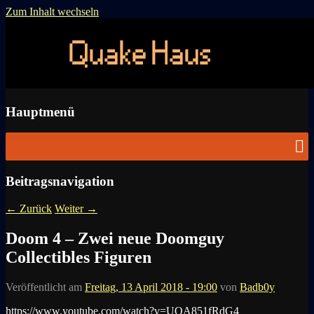
Zum Inhalt wechseln
News zu Quake, Doom, FPS, Arcade
Quake Haus
Hauptmenü
Beitragsnavigation
←
Zurück
Weiter
→
Doom 4 – Zwei neue Doomguy
Collectibles Figuren
Veröffentlicht am
Freitag, 13 April 2018 - 19:00
von
Badb0y
https://www.youtube.com/watch?v=UQA851fRdG4