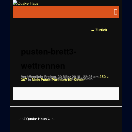
Zum
News zu
Inhalt
Hauptmenü
Quake
Quake,
wechseln
Doom, FPS,
Haus
Arcade
Bilder-
← Zurück
Navigation
pusten-brett3-
wettrennen
Veröffentlicht
Freitag, 30 März 2018 - 22:25
am
350 ×
367
in
Mein Puste-Parcours für Kinder
..:: // Quake Haus \\ ::..