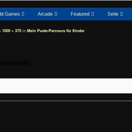
Id Games
Arcade
Featured
Seite
m
1000 × 375
in
Mein Puste-Parcours für Kinder
rial-brett1