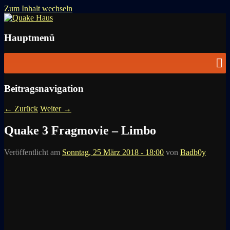
Zum Inhalt wechseln
News zu Quake, Doom, FPS, Arcade
Quake Haus
Hauptmenü
Beitragsnavigation
←
Zurück
Weiter
→
Quake 3 Fragmovie – Limbo
Veröffentlicht am
Sonntag, 25 März 2018 - 18:00
von
Badb0y