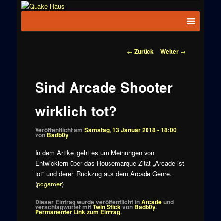
Zum
News zu
Inhalt
Hauptmenü
Quake
Quake,
wechseln
Doom, FPS,
Haus
Arcade
Beitragsnavigation
←
Zurück
Weiter
→
Sind Arcade Shooter
wirklich tot?
Veröffentlicht am
Samstag, 13 Januar 2018 - 18:00
von
Badb0y
In dem Artikel geht es um Meinungen von
Entwicklern über das Housemarque-Zitat „Arcade ist
tot“ und deren Rückzug aus dem Arcade Genre.
(
pcgamer
)
Dieser Eintrag wurde veröffentlicht in
Arcade
und
verschlagwortet mit
Twin Stick
von
Badb0y
.
Permanenter Link zum Eintrag
.