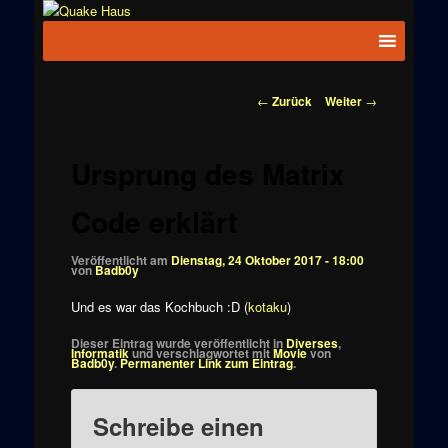
Zum
News zu
Inhalt
Hauptmenü
Quake
Quake,
wechseln
Doom, FPS,
Haus
Arcade
Beitragsnavigation
←
Zurück
Weiter
→
Ursprung des Matrix
Code erklärt
Veröffentlicht am
Dienstag, 24 Oktober 2017 - 18:00
von
Badb0y
Und es war das Kochbuch :D (
kotaku
)
Dieser Eintrag wurde veröffentlicht in
Diverses
,
Informatik
und verschlagwortet mit
Movie
von
Badb0y
.
Permanenter Link zum Eintrag
.
Schreibe einen