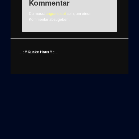
Kommentar
Du musst
angemeldet
sein, um einen
Kommentar abzugeben.
..:: // Quake Haus \\ ::..