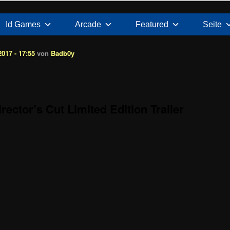
Id Games
Arcade
Featured
Seite
017 - 17:55
von
Badb0y
rector’s Cut Limited Edition Trailer