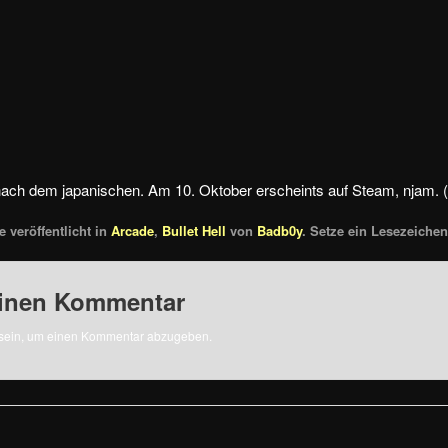
 nach dem japanischen. Am 10. Oktober erscheints auf Steam, njam. 
 veröffentlicht in
Arcade
,
Bullet Hell
von
Badb0y
. Setze ein Lesezeich
einen Kommentar
sein, um einen Kommentar abzugeben.