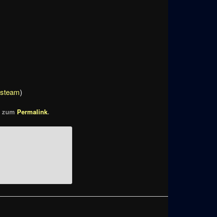
(
steam
)
en zum
Permalink
.