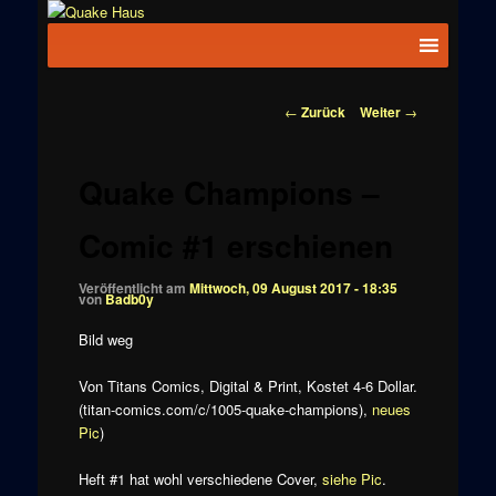
Zum
News zu
Inhalt
Hauptmenü
Quake
Quake,
wechseln
Doom, FPS,
Haus
Arcade
Beitragsnavigation
←
Zurück
Weiter
→
Quake Champions –
Comic #1 erschienen
Veröffentlicht am
Mittwoch, 09 August 2017 - 18:35
von
Badb0y
Bild weg
Von Titans Comics, Digital & Print, Kostet 4-6 Dollar.
(titan-comics.com/c/1005-quake-champions),
neues
Pic
)
Heft #1 hat wohl verschiedene Cover,
siehe Pic
.