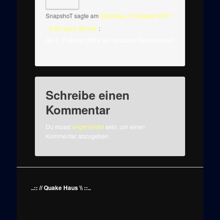
SnapshoT
sagte am
Samstag, 12 August 2017
- 0:20 um 0:20 Uhr
:
Ab 6. Februar 2018 auf amazon Deutschland
Schreibe einen
Kommentar
Du musst
angemeldet
sein, um einen
Kommentar abzugeben.
..:: // Quake Haus \\ ::..