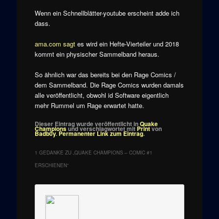
Wenn ein Schnellblätter-youtube erscheint adde ich
dass.
ama.com sagt
es wird ein Hefte-Vierteiler und 2018
kommt ein physischer Sammelband heraus.
So ähnlich war das bereits bei den Rage Comics /
dem Sammelband. Die Rage Comics wurden damals
alle veröffentlicht, obwohl id Software eigentlich
mehr Rummel um Rage erwartet hatte.
Dieser Eintrag wurde veröffentlicht in
Quake
Champions
und verschlagwortet mit
Print
von
Badb0y
.
Permanenter Link zum Eintrag
.
1 GEDANKE ZU „
QUAKE CHAMPIONS – COMIC #1
ERSCHIENEN
“