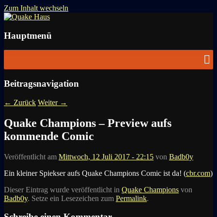
Zum Inhalt wechseln
News zu Quake, Doom, FPS, Arcade
Quake Haus
Hauptmenü
Beitragsnavigation
←
Zurück
Weiter
→
Quake Champions – Preview aufs
kommende Comic
Veröffentlicht am
Mittwoch, 12 Juli 2017 - 22:15
von
Badb0y
Ein kleiner Spiekser aufs Quake Champions Comic ist da! (
cbr.com
)
Dieser Eintrag wurde veröffentlicht in
Quake Champions
von
Badb0y
. Setze ein Lesezeichen zum
Permalink
.
Schreibe einen Kommentar