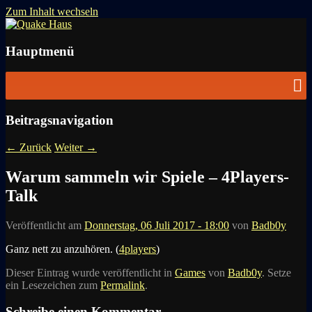
Zum Inhalt wechseln
News zu Quake, Doom, FPS, Arcade
Quake Haus
Hauptmenü
Beitragsnavigation
←
Zurück
Weiter
→
Warum sammeln wir Spiele – 4Players-
Talk
Veröffentlicht am
Donnerstag, 06 Juli 2017 - 18:00
von
Badb0y
Ganz nett zu anzuhören. (
4players
)
Dieser Eintrag wurde veröffentlicht in
Games
von
Badb0y
. Setze
ein Lesezeichen zum
Permalink
.
Schreibe einen Kommentar