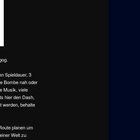
gog.
ten Spieldauer, 3
wie Bombe nah oder
 Musik, viele
ts hier den Dash,
t werden, behalte
n Route planen um
einer Welt zu