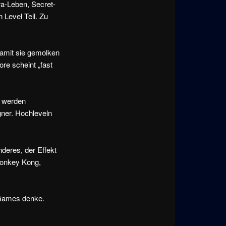
ra-Leben, Secret-
 Level Teil. Zu
damit sie gemolken
re scheint „fast
n werden
gner. Hochleveln
nderes, der Effekt
 Donkey Kong,
l Games denke.