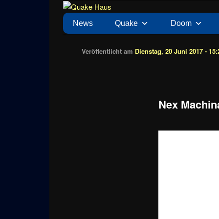
Zum
News zu Quake, Doom, FPS, Arcade
Quake Haus
Inhalt
Hauptmenü
News
Quake
Doom
wechseln
Veröffentlicht am
Dienstag, 20 Juni 2017 - 15:
Nex Machina