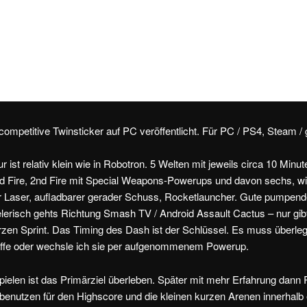
ompetitive Twinsticker auf PC veröffentlicht. Für PC / PS4, Steam / 
ur ist relativ klein wie in Robotron. 5 Welten mit jeweils circa 10 Minu
d Fire, 2nd Fire mit Special Weapons-Powerups und davon sechs, 
r Laser, aufladbarer gerader Schuss, Rocketlauncher. Gute pumpende
ielerisch gehts Richtung Smash TV / Android Assault Cactus – nur gib
rzen Sprint. Das Timing des Dash ist der Schlüssel. Es muss überleg
Waffe oder wechsle ich sie per aufgenommenem Powerup.
 Spielen ist das Primärziel überleben. Später mit mehr Erfahrung dan
nutzen für den Highscore und die kleinen kurzen Arenen innerhalb 