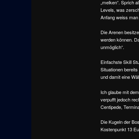
„melken“. Sprich a
Levels, was zersch
Anfang weiss man n
Die Arenen besitz
werden können. Das
unmöglich“.
Einfachste Skill S
Situationen bereit
und damit eine Wä
Ich glaube mit dem
verpufft jedoch re
Centipede, Termina
Die Kugeln der Bos
Kostenpunkt 13 Eur