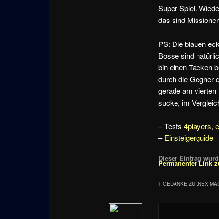
Super Spiel. Wiede
das sind Missionen
PS: Die blauen eck
Bosse sind natürli
bin einen Tacken b
durch die Gegner d
gerade am vierten 
sucke, im Vergleic
– Tests
4players
,
–
Einsteigerguide
Dieser Eintrag wurde
Permanenter Link z
1 GEDANKE ZU „
NEX MA