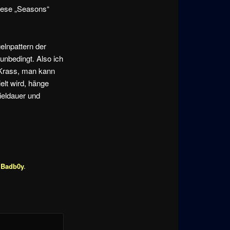
diese „Seasons“
elnpattern der
unbedingt. Also ich
 Krass, man kann
elt wird, hänge
ieldauer und
n
Badb0y
.