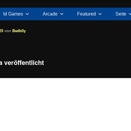
Id Games
Arcade
Featured
Seite
25
von
Badb0y
 veröffentlicht