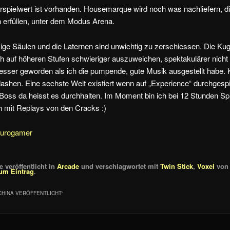
rspielwert ist vorhanden. Housemarque wird noch was nachliefern, 
 erfüllen, unter dem Modus Arena.
ige Säulen und die Laternen sind unwichtig zu zerschiessen. Die Kug
ch auf höheren Stufen schwieriger auszuweichen, spektakulärer nicht 
esser geworden als ich die pumpende, gute Musik ausgestellt habe.
ashen. Eine sechste Welt existiert wenn auf „Experience“ durchgespi
Boss da heisst es durchhalten. Im Moment bin ich bei 12 Stunden Sp
h mit Replays von den Cracks :)
eurogamer
 veröffentlicht in
Arcade
und verschlagwortet mit
Twin Stick
,
Voxel
vo
um Eintrag
.
CHINA VERÖFFENTLICHT
“