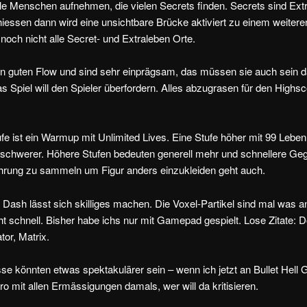
lle Menschen aufnehmen, die vielen Secrets finden. Secrets sind Ext
iessen dann wird eine unsichtbare Brücke aktiviert zu einem weiteren
och nicht alle Secret- und Extraleben Orte.
en guten Flow und sind sehr einprägsam, das müssen sie auch sein 
 Spiel will den Spieler überfordern. Alles abzugrasen für den Highsco
tufe ist ein Warmup mit Unlimited Lives. Eine Stufe höher mit 99 Lebe
s schwerer. Höhere Stufen bedeuten generell mehr und schnellere Ge
hrung zu sammeln um Figur anders einzukleiden geht auch.
 Dash lässt sich skilliges machen. Die Voxel-Partikel sind mal was a
cht schnell. Bisher habe ichs nur mit Gamepad gespielt. Lose Zitate:
tor, Matrix.
se könnten etwas spektakulärer sein – wenn ich jetzt an Bullet Hel
o mit allen Ermässigungen damals, wer will da kritisieren.