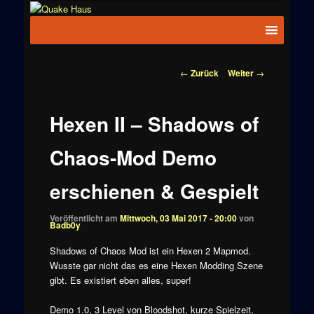
Zum
News zu
Inhalt
Hauptmenü
Quake
Quake,
wechseln
Doom, FPS,
Haus
Arcade
Beitragsnavigation
←
Zurück
Weiter
→
Hexen II – Shadows of
Chaos-Mod Demo
erschienen & Gespielt
Veröffentlicht am
Mittwoch, 03 Mai 2017 - 20:00
von
Badb0y
Shadows of Chaos Mod ist ein Hexen 2 Mapmod.
Wusste gar nicht das es eine Hexen Modding Szene
gibt. Es existiert eben alles, super!
Demo 1.0, 3 Level von Bloodshot, kurze Spielzeit,