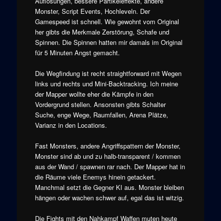
Auflösungen, bessere Partikeleffekte, andere
Monster, Script Events, Hochleveln. Der
Gamespeed ist schnell. Wie gewohnt vom Original
her gibts die Merkmale Zerstörung, Schafe und
Spinnen. Die Spinnen hatten mir damals im Original
für 5 Minuten Angst gemacht.
Die Wegfindung ist recht straightforward mit Wegen
links und rechts und Mini-Backtracking. Ich meine
der Mapper wollte eher die Kämpfe in den
Vordergrund stellen. Ansonsten gibts Schalter
Suche, enge Wege, Raumfallen, Arena Plätze,
Varianz in den Locations.
Fast Monsters, andere Angriffspattern der Monster,
Monster sind ab und zu halb-transparent / kommen
aus der Wand / spawnen rar nach. Der Mapper hat in
die Räume viele Enemys hinein getackert.
Manchmal setzt die Gegner KI aus. Monster bleiben
hängen oder wachen schwer auf, egal das ist witzig.
Die Fights mit den Nahkampf Waffen muten heute