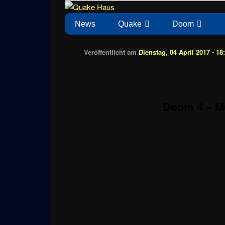
Zum
News zu Quake, Doom, FPS, Arcade
Quake Haus
Inhalt
Hauptmenü
News
Quake
Doom
wechseln
Veröffentlicht am
Dienstag, 04 April 2017 - 18
Doom 4 – M