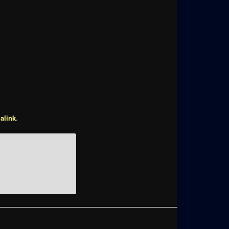
alink
.