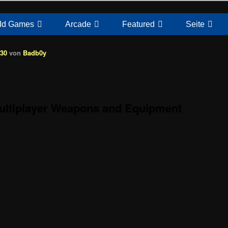
Id Games
Arcade
Featured
Seite
:30
von
Badb0y
ultiplayer Weapons and Equipment