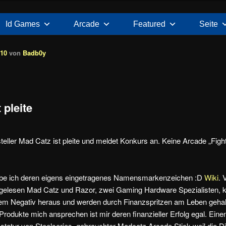
Id Games
Arcade
Featured
Seite
:10
von
Badb0y
 pleite
ller Mad Catz ist pleite und meldet Konkurs an. Keine Arcade „Fight
aube ich deren eigens eingetragenes Namensmarkenzeichen :D
Wiki
. 
o gelesen Mad Catz und Razor, zwei Gaming Hardware Spezialisten,
dem Negativ heraus und werden durch Finanzspritzen am Leben gehal
Produkte mich ansprechen ist mir deren finanzieller Erfolg egal. Eine
astatur von Steelseries, gebrauchter Madcatz Arcade Stick weil die Di