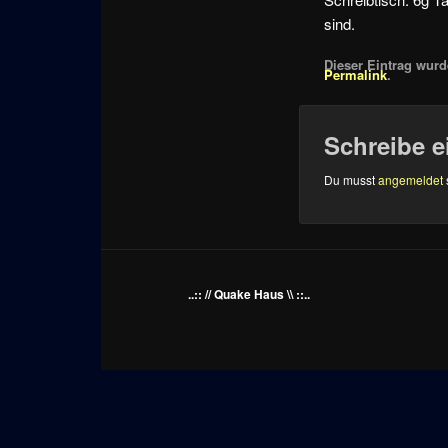
sind.
Dieser Eintrag wurde
Permalink
.
Schreibe 
Du musst
angemeldet
..:: // Quake Haus \\ ::..