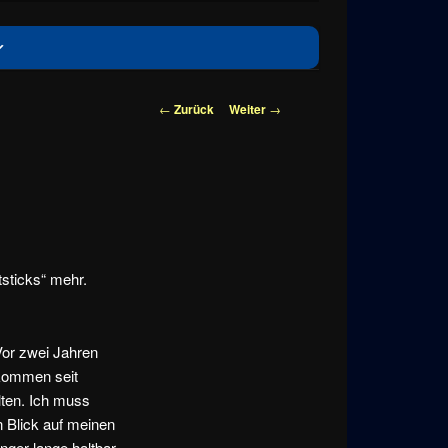
Beitragsnavigation
←
Zurück
Weiter
→
sticks“ mehr.
Vor zwei Jahren
 kommen seit
ten. Ich muss
n Blick auf meinen
nger lange haltbar