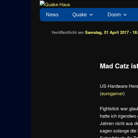
Zum
News zu Quake, Doom, FPS, Arcade
Quake Haus
Inhalt
Hauptmenü
News
Quake
Doom
wechseln
Veröffentlicht am
Samstag, 01 April 2017 - 18
Mad Catz ist
US-Hardware Herste
(
eurogamer
)
Fightstick war gl
hatte ich irgendw
Jahren nicht aus 
sagen solange die 
Schreibtisch: 6g T