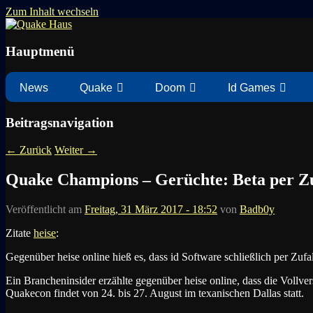
Zum Inhalt wechseln
News zu Quake, Doom, FPS, Arcade
Quake Haus
Hauptmenü
News
Quake
Doom
Id Games
Beitragsnavigation
←
Zurück
Weiter
→
Quake Champions – Gerüchte: Beta per Zu
Veröffentlicht am
Freitag, 31 März 2017 - 18:52
von
Badb0y
Zitate
heise
:
Gegenüber heise online hieß es, dass id Software schließlich per Zufal
Ein Brancheninsider erzählte gegenüber heise online, dass die Vollve
Quakecon findet von 24. bis 27. August im texanischen Dallas statt.