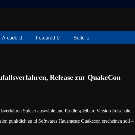
Arcade
Featured
Seite
fallsverfahren, Release zur QuakeCon
lsverfahren Spieler auswähle und für die spielbare Version freischalte.
rsion pünktlich zu id Softwares Hausmesse Quakecon erscheinen soll – s