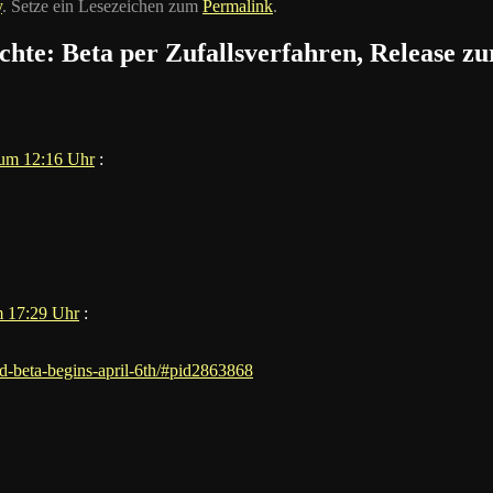
y
. Setze ein Lesezeichen zum
Permalink
.
te: Beta per Zufallsverfahren, Release z
 um 12:16 Uhr
:
m 17:29 Uhr
:
d-beta-begins-april-6th/#pid2863868