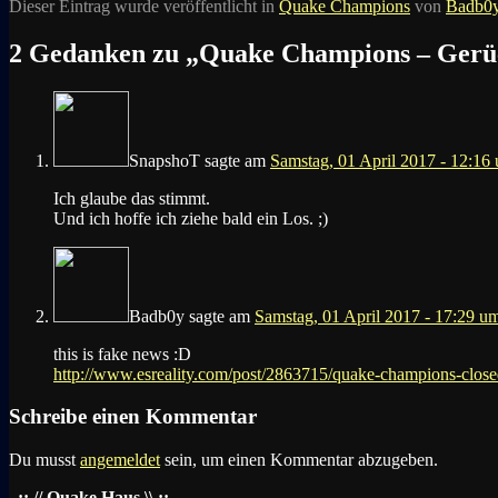
Dieser Eintrag wurde veröffentlicht in
Quake Champions
von
Badb0
2 Gedanken zu „
Quake Champions – Gerüch
SnapshoT
sagte am
Samstag, 01 April 2017 - 12:16
Ich glaube das stimmt.
Und ich hoffe ich ziehe bald ein Los. ;)
Badb0y
sagte am
Samstag, 01 April 2017 - 17:29 u
this is fake news :D
http://www.esreality.com/post/2863715/quake-champions-close
Schreibe einen Kommentar
Du musst
angemeldet
sein, um einen Kommentar abzugeben.
..:: // Quake Haus \\ ::..