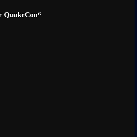
ur QuakeCon
“