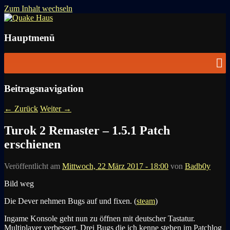
Zum Inhalt wechseln
News zu Quake, Doom, FPS, Arcade
Quake Haus
Hauptmenü
Beitragsnavigation
←
Zurück
Weiter
→
Turok 2 Remaster – 1.5.1 Patch
erschienen
Veröffentlicht am
Mittwoch, 22 März 2017 - 18:00
von
Badb0y
Bild weg
Die Dever nehmen Bugs auf und fixen. (
steam
)
Ingame Konsole geht nun zu öffnen mit deutscher Tastatur.
Multiplayer verbessert. Drei Bugs die ich kenne stehen im Patchlog