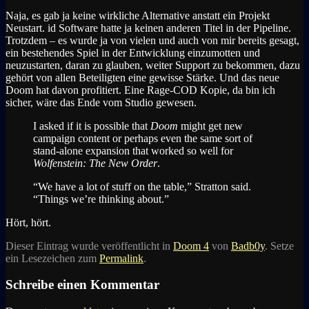
Naja, es gab ja keine wirkliche Alternative anstatt ein Projekt
Neustart. id Software hatte ja keinen anderen Titel in der Pipeline.
Trotzdem – es wurde ja von vielen und auch von mir bereits gesagt,
ein bestehendes Spiel in der Entwicklung einzumotten und
neuzustarten, daran zu glauben, weiter Support zu bekommen, dazu
gehört von allen Beteiligten eine gewisse Stärke. Und das neue
Doom hat davon profitiert. Eine Rage-COD Kopie, da bin ich
sicher, wäre das Ende vom Studio gewesen.
I asked if it is possible that
Doom
might get new
campaign content or perhaps even the same sort of
stand-alone expansion that worked so well for
Wolfenstein: The New Order
.
“We have a lot of stuff on the table,” Stratton said.
“Things we’re thinking about.”
Hört, hört.
Dieser Eintrag wurde veröffentlicht in
Doom 4
von
Badb0y
. Setze
ein Lesezeichen zum
Permalink
.
Schreibe einen Kommentar