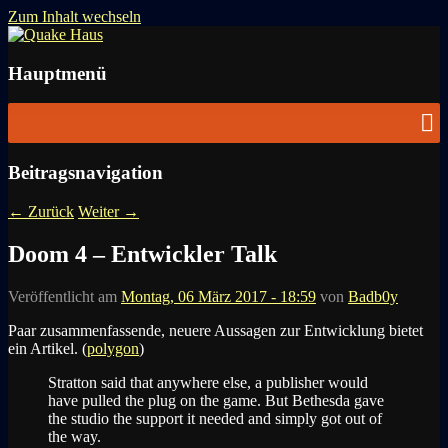
Zum Inhalt wechseln
News zu Quake, Doom, FPS, Arcade
Quake Haus
Hauptmenü
Beitragsnavigation
←
Zurück
Weiter
→
Doom 4 – Entwickler Talk
Veröffentlicht am
Montag, 06 März 2017 - 18:59
von
Badb0y
Paar zusammenfassende, neuere Aussagen zur Entwicklung bietet
ein Artikel. (
polygon
)
Stratton said that anywhere else, a publisher would
have pulled the plug on the game. But Bethesda gave
the studio the support it needed and simply got out of
the way.