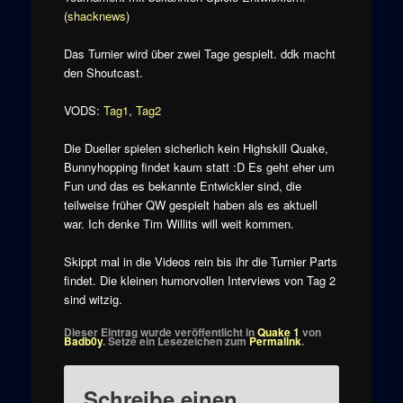
(
shacknews
)
Das Turnier wird über zwei Tage gespielt. ddk macht
den Shoutcast.
VODS:
Tag1
,
Tag2
Die Dueller spielen sicherlich kein Highskill Quake,
Bunnyhopping findet kaum statt :D Es geht eher um
Fun und das es bekannte Entwickler sind, die
teilweise früher QW gespielt haben als es aktuell
war. Ich denke Tim Willits will weit kommen.
Skippt mal in die Videos rein bis ihr die Turnier Parts
findet. Die kleinen humorvollen Interviews von Tag 2
sind witzig.
Dieser Eintrag wurde veröffentlicht in
Quake 1
von
Badb0y
. Setze ein Lesezeichen zum
Permalink
.
Schreibe einen