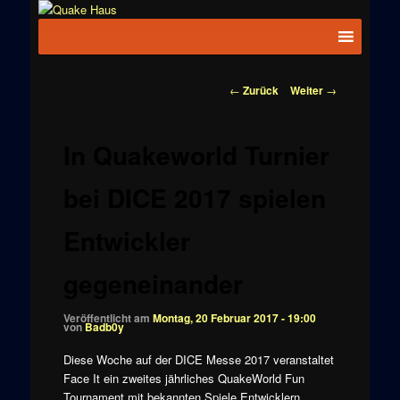
Zum
News zu
Inhalt
Hauptmenü
Quake
Quake,
wechseln
Doom, FPS,
Haus
Arcade
Beitragsnavigation
←
Zurück
Weiter
→
In Quakeworld Turnier
bei DICE 2017 spielen
Entwickler
gegeneinander
Veröffentlicht am
Montag, 20 Februar 2017 - 19:00
von
Badb0y
Diese Woche auf der DICE Messe 2017 veranstaltet
Face It ein zweites jährliches QuakeWorld Fun
Tournament mit bekannten Spiele Entwicklern.