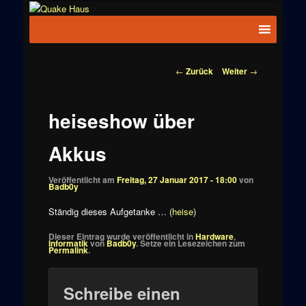
Zum
News zu
Inhalt
Hauptmenü
Quake
Quake,
wechseln
Doom, FPS,
Haus
Arcade
Beitragsnavigation
←
Zurück
Weiter
→
heiseshow über
Akkus
Veröffentlicht am
Freitag, 27 Januar 2017 - 18:00
von
Badb0y
Ständig dieses Aufgetanke … (
heise
)
Dieser Eintrag wurde veröffentlicht in
Hardware
,
Informatik
von
Badb0y
. Setze ein Lesezeichen zum
Permalink
.
Schreibe einen