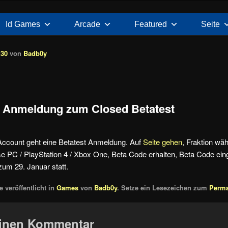
Id Games
Arcade
Featured
Seite
:30
von
Badb0y
– Anmeldung zum Closed Betatest
Account geht eine Betatest Anmeldung. Auf
Seite gehen
, Fraktion wä
e PC / PlayStation 4 / Xbox One, Beta Code erhalten, Beta Code ein
zum 29. Januar statt.
 veröffentlicht in
Games
von
Badb0y
. Setze ein Lesezeichen zum
Perma
einen Kommentar