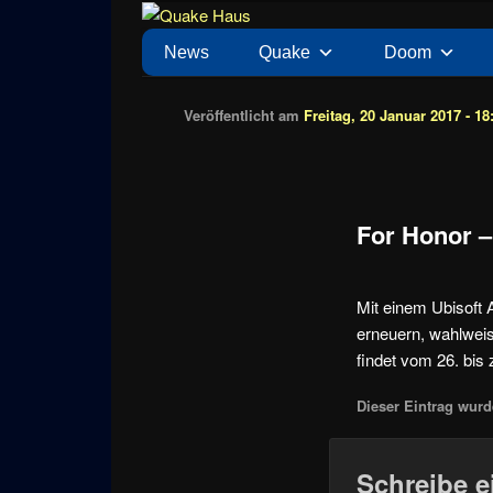
Zum
News zu Quake, Doom, FPS, Arcade
Quake Haus
Inhalt
Hauptmenü
News
Quake
Doom
wechseln
Veröffentlicht am
Freitag, 20 Januar 2017 - 18
For Honor 
Mit einem Ubisoft 
erneuern, wahlweis
findet vom 26. bis 
Dieser Eintrag wurde
Schreibe 