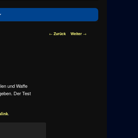
Beitragsnavigation
←
Zurück
Weiter
→
hlen und Waffe
geben. Der Test
link
.