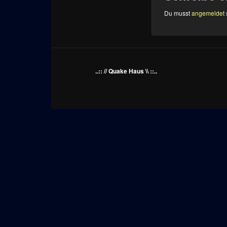
Du musst
angemeldet
..:: // Quake Haus \\ ::..