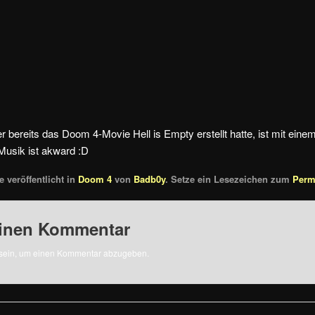
er bereits das Doom 4-Movie Hell is Empty erstellt hatte, ist mit ei
Musik ist akward :D
 veröffentlicht in
Doom 4
von
Badb0y
. Setze ein Lesezeichen zum
Perm
einen Kommentar
sein, um einen Kommentar abzugeben.