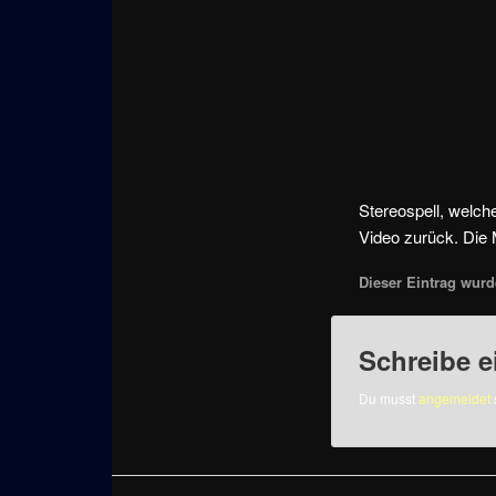
Stereospell, welch
Video zurück. Die 
Dieser Eintrag wurde
Schreibe 
Du musst
angemeldet