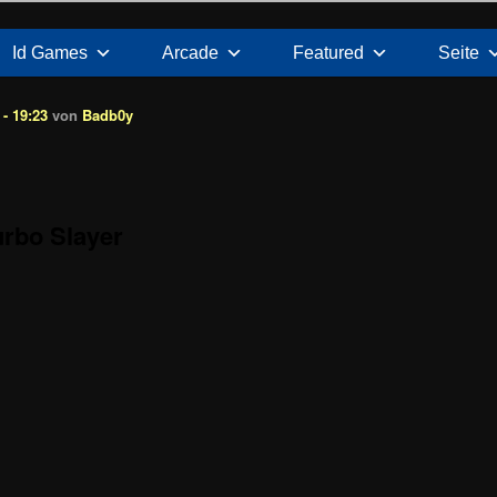
Id Games
Arcade
Featured
Seite
- 19:23
von
Badb0y
rbo Slayer