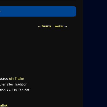
Beitragsnavigation
←
Zurück
Weiter
→
 wurde
ein Trailer
r alter Tradition
ion ++ Ein Fan hat
alink
.