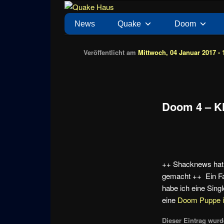
Zum
News zu Quake, Doom, FPS, Arcade
Quake Haus
Inhalt
Hauptmenü
News
Quake
Doom
wechseln
Veröffentlicht am
Mittwoch, 04 Januar 2017 - 
Doom 4 – K
++ Shacknews ha
gemacht ++ Ein Fan
habe ich eine Sing
eine
Doom Puppe 
Dieser Eintrag wurde