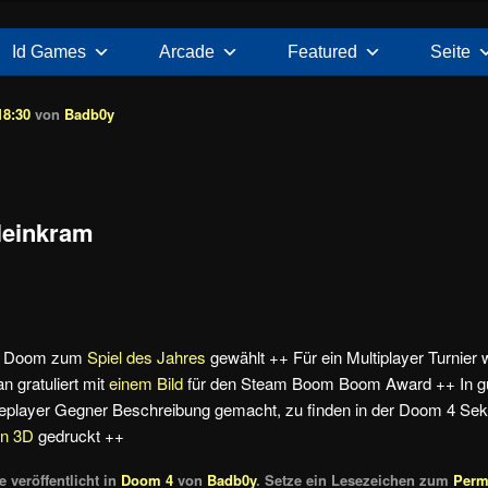
Id Games
Arcade
Featured
Seite
18:30
von
Badb0y
leinkram
t Doom zum
Spiel des Jahres
gewählt ++ Für ein Multiplayer Turnier
 gratuliert mit
einem Bild
für den Steam Boom Boom Award ++ In gute
leplayer Gegner Beschreibung gemacht, zu finden in der Doom 4 Sekt
in 3D
gedruckt ++
 veröffentlicht in
Doom 4
von
Badb0y
. Setze ein Lesezeichen zum
Perm