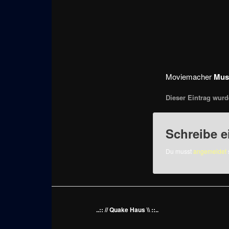
Moviemacher
Mus
Dieser Eintrag wurde
Schreibe 
Du musst
angemeldet
..:: // Quake Haus \\ ::..