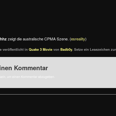
hhz
zeigt die australische CPMA Szene. (
esreality
)
 veröffentlicht in
Quake 3 Movie
von
Badb0y
. Setze ein Lesezeichen z
einen Kommentar
sein, um einen Kommentar abzugeben.