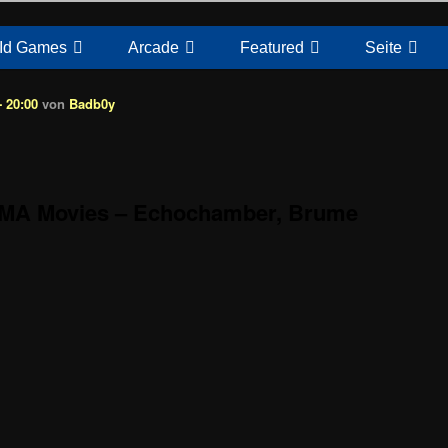
Id Games
Arcade
Featured
Seite
 20:00
von
Badb0y
MA Movies – Echochamber, Brume