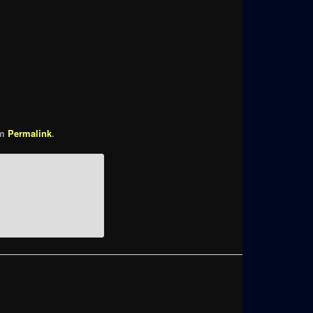
um
Permalink
.