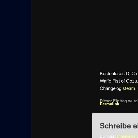
Kostenloses DLC u
Waffe Fist of Gozu
Changelog
steam
.
Dieser Eintrag wurde
Permalink
.
Schreibe 
Du musst
angemeldet