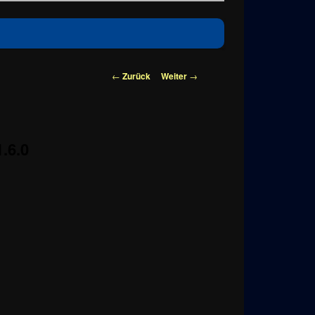
Beitragsnavigation
←
Zurück
Weiter
→
.6.0