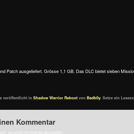
nd Patch ausgeliefert. Grösse 1,1 GB. Das DLC bietet sieben Missi
.
 veröffentlicht in
Shadow Warrior Reboot
von
Badb0y
. Setze ein Lesez
einen Kommentar
sein, um einen Kommentar abzugeben.