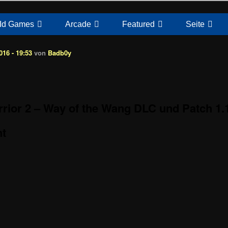
Id Games
Arcade
Featured
Seite
16 - 19:53
von
Badb0y
ior 2 – Way of the Wang DLC und Patch 1.1
ht