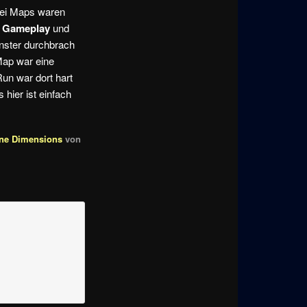
zwei Maps waren
,
Gameplay
und
onster durchbrach
Map war eine
un war dort hart
hier ist einfach
ne Dimensions
von