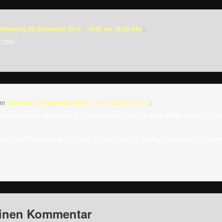
Dienstag, 06 Dezember 2016 - 18:56 um 18:56 Uhr
:
cool.
am
Mittwoch, 07 Dezember 2016 - 22:17 um 22:17 Uhr
:
nach und nach die maps von quaddicted.com durch, dabei stach Arc
quem die Datenbank mit dem QuakeInjector zu durchforsten, zu instal
einen Kommentar