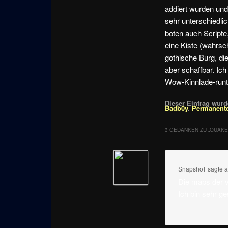
addiert wurden und
sehr unterschiedlic
boten auch Scripte
eine Kiste (wahrsc
gothische Burg, d
aber schaffbar. Ic
Wow-Kinnlade-runt
Dieser Eintrag wurde
Badb0y
.
Permanente
3 GEDANKEN ZU „
QUAKE
SnapshoT
sagte 
Die maps der v1
Ich bin sehr g