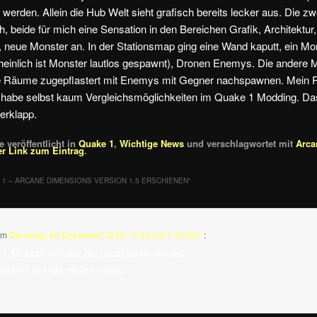
 werden. Allein die Hub Welt sieht grafisch bereits lecker aus. Die 
h, beide für mich eine Sensation in den Bereichen Grafik, Architektur
, neue Monster an. In der Stationsmap ging eine Wand kaputt, ein M
heinlich ist Monster lautlos gespawnt), Dronen Enemys. Die andere 
ie Räume zugepflastert mit Enemys mit Gegner nachspawnen. Mein R
h habe selbst kaum Vergleichsmöglichkeiten im Quake 1 Modding. Das 
erklapp.
 veröffentlicht in
Quake 1
,
Wichtige News
und verschlagwortet mit
Arca
r Link zum Eintrag
.
 1 – ARCANE DIMENSIONS VERSION 1.5 ERSCHIENEN
“
am
Dienstag, 06 Dezember 2016 - 7:43 um 7:43 Uhr
:
.42 sind definitiv ein must have played.
espannt auf die neuen maps.