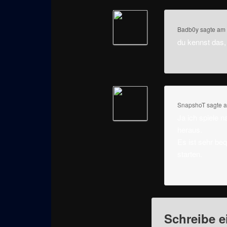
Badb0y
sagte am
du kennst das, 
SnapshoT
sagte 
Ja ich spiele 
heraus.
Es ist sehr be
starten.
Schreibe 