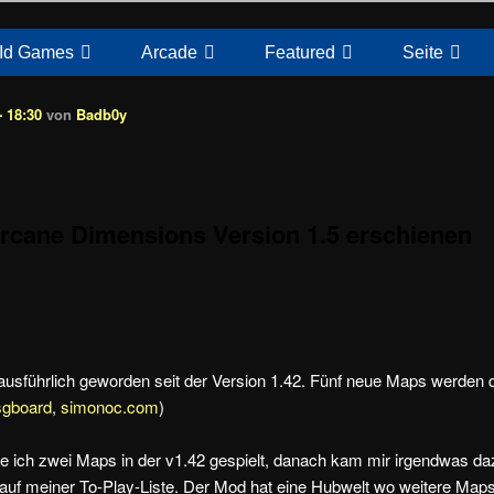
Id Games
Arcade
Featured
Seite
 18:30
von
Badb0y
rcane Dimensions Version 1.5 erschienen
 ausführlich geworden seit der Version 1.42. Fünf neue Maps werde
sgboard
,
simonoc.com
)
tte ich zwei Maps in der v1.42 gespielt, danach kam mir irgendwas d
 auf meiner To-Play-Liste. Der Mod hat eine Hubwelt wo weitere Maps