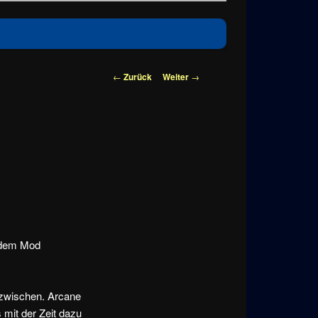
Beitragsnavigation
←
Zurück
Weiter
→
n dem Mod
azwischen. Arcane
 mit der Zeit dazu