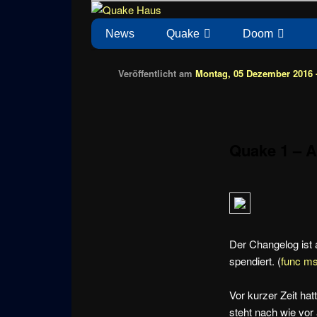
Zum
News zu Quake, Doom, FPS, Arcade
Quake Haus
Inhalt
Hauptmenü
News
Quake
Doom
wechseln
Veröffentlicht am
Montag, 05 Dezember 2016 -
Quake 1 – A
Der Changelog ist
spendiert. (
func m
Vor kurzer Zeit ha
steht nach wie vor