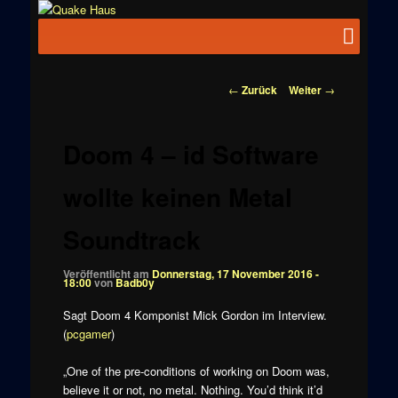
Zum
News zu
Inhalt
Hauptmenü
Quake
Quake,
wechseln
Doom, FPS,
Haus
Arcade
Beitragsnavigation
←
Zurück
Weiter
→
Doom 4 – id Software
wollte keinen Metal
Soundtrack
Veröffentlicht am
Donnerstag, 17 November 2016 -
18:00
von
Badb0y
Sagt Doom 4 Komponist Mick Gordon im Interview.
(
pcgamer
)
„One of the pre-conditions of working on Doom was,
believe it or not, no metal. Nothing. You’d think it’d