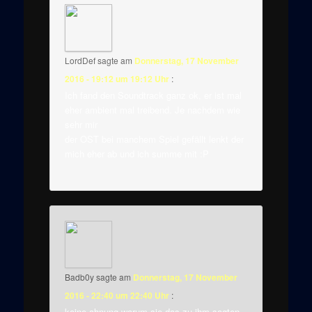
LordDef
sagte am
Donnerstag, 17 November
2016 - 19:12 um 19:12 Uhr
:
Ich fand den Soundtrack ganz ok, er ist mal
eher ambient mal treibend. Je nachdem wie
sehr mir
der OST bei manchem Spiel gefällt lenkt der
mich eher ab und ich summe mit :P
Badb0y
sagte am
Donnerstag, 17 November
2016 - 22:40 um 22:40 Uhr
:
keine ahnung warum sie das zu ihm sagten.