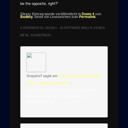
be the opposite, right?“
Dieser Eintrag wurde veröffentlicht in
Doom 4
von
Badb0y
. Setze ein Lesezeichen zum
Permalink
.
3 GEDANKEN ZU „
DOOM 4 – ID SOFTWARE WOLLTE KEINEN
METAL SOUNDTRACK
“
SnapshoT
sagte am
Donnerstag, 17 November
2016 - 19:00 um 19:00 Uhr
:
Jetzt ist es eher so Industrial mit Effekten
geworden, was jetzt nicht gerade id
untypisch ist. :)