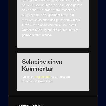
bei Mick Gordon sehe ich echt keine gefahr
das er nur 90er thrash metal macht oder
puren heavy metal gemacht hätte. ein
musiker weiss auch das purer heavy metal
zuviele leute abschrecken würde. damit
würden zuviele potentielle käufer limitiert –
games sind business.
Schreibe einen
Kommentar
Du musst
angemeldet
sein, um einen
Kommentar abzugeben.
..:: // Quake Haus \\ ::..