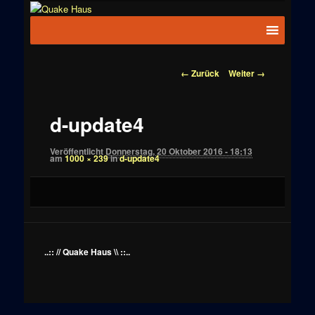
Zum
News zu
Inhalt
Hauptmenü
Quake
Quake,
wechseln
Doom, FPS,
Haus
Arcade
Bilder-
← Zurück
Weiter →
Navigation
d-update4
Veröffentlicht
Donnerstag, 20 Oktober 2016 - 18:13
am
1000 × 239
in
d-update4
..:: // Quake Haus \\ ::..