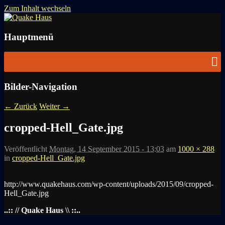
Zum Inhalt wechseln
News zu Quake, Doom, FPS, Arcade
Quake Haus
Hauptmenü
Bilder-Navigation
← Zurück
Weiter →
cropped-Hell_Gate.jpg
Veröffentlicht
Montag, 14 September 2015 - 13:03
am
1000 × 288
in
cropped-Hell_Gate.jpg
http://www.quakehaus.com/wp-content/uploads/2015/09/cropped-
Hell_Gate.jpg
..:: // Quake Haus \\ ::..