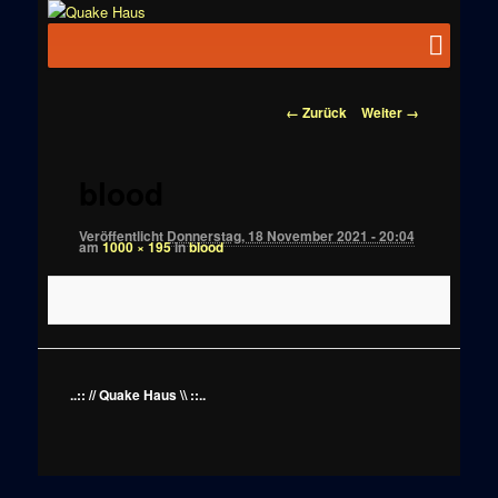
Zum
News zu
Inhalt
Hauptmenü
Quake
Quake,
wechseln
Doom, FPS,
Haus
Arcade
Bilder-
← Zurück
Weiter →
Navigation
blood
Veröffentlicht
Donnerstag, 18 November 2021 - 20:04
am
1000 × 195
in
blood
..:: // Quake Haus \\ ::..