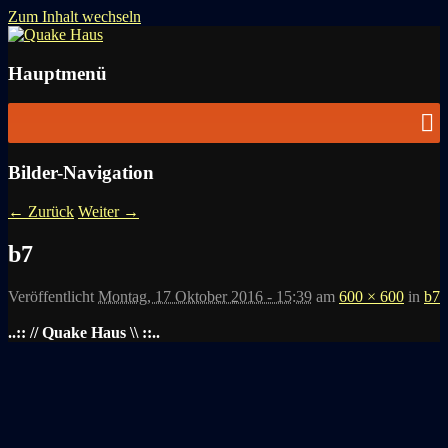
Zum Inhalt wechseln
News zu Quake, Doom, FPS, Arcade
Quake Haus
Hauptmenü
Bilder-Navigation
← Zurück
Weiter →
b7
Veröffentlicht
Montag, 17 Oktober 2016 - 15:39
am
600 × 600
in
b7
..:: // Quake Haus \\ ::..