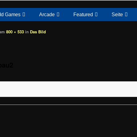
Id Games
Arcade
Featured
Seite
am
800 × 533
in
Das Bild
bau2