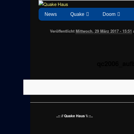
Zum
News zu Quake, Doom, FPS, Arcade
Quake Haus
Inhalt
Hauptmenü
News
Quake
Doom
wechseln
Veröffentlicht
Mittwoch, 29 März 2017 - 15:51
qc2006_auf
..:: // Quake Haus \\ ::..