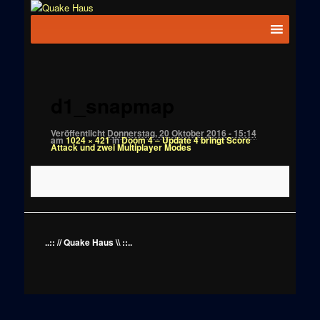
Zum
News zu
Inhalt
Hauptmenü
Quake
Quake,
wechseln
Doom, FPS,
Haus
Arcade
Bilder-
Navigation
d1_snapmap
Veröffentlicht
Donnerstag, 20 Oktober 2016 - 15:14
am
1024 × 421
in
Doom 4 – Update 4 bringt Score
Attack und zwei Multiplayer Modes
..:: // Quake Haus \\ ::..