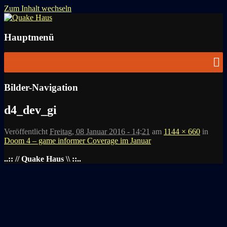
Zum Inhalt wechseln
News zu Quake, Doom, FPS, Arcade
Quake Haus
Hauptmenü
Bilder-Navigation
d4_dev_gi
Veröffentlicht
Freitag, 08 Januar 2016 - 14:21
am
1144 × 660
in
Doom 4 – game informer Coverage im Januar
..:: // Quake Haus \\ ::..